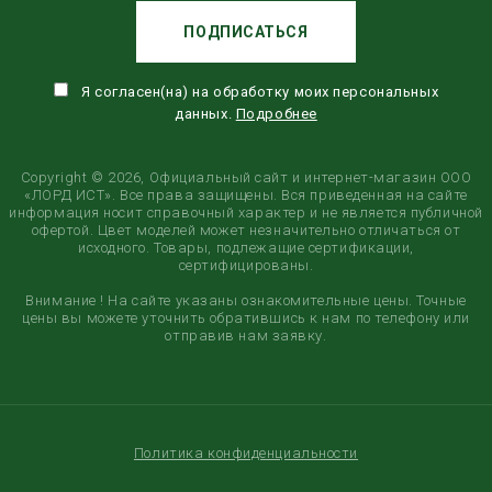
ПОДПИСАТЬСЯ
Я согласен(на) на обработку моих персональных
данных.
Подробнее
Copyright © 2026, Официальный сайт и интернет-магазин ООО
«ЛОРД ИСТ». Все права защищены. Вся приведенная на сайте
информация носит справочный характер и не является публичной
офертой. Цвет моделей может незначительно отличаться от
исходного. Товары, подлежащие сертификации,
сертифицированы.
Внимание ! На сайте указаны ознакомительные цены. Точные
цены вы можете уточнить обратившись к нам по телефону или
отправив нам заявку.
Политика конфиденциальности