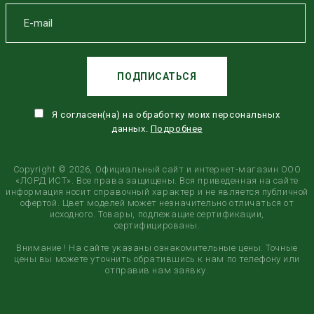
ПОДПИСАТЬСЯ
Я согласен(на) на обработку моих персональных
данных.
Подробнее
Copyright © 2026, Официальный сайт и интернет-магазин ООО
«ЛОРД ИСТ». Все права защищены. Вся приведенная на сайте
информация носит справочный характер и не является публичной
офертой. Цвет моделей может незначительно отличаться от
исходного. Товары, подлежащие сертификации,
сертифицированы.
Внимание ! На сайте указаны ознакомительные цены. Точные
цены вы можете уточнить обратившись к нам по телефону или
отправив нам заявку.