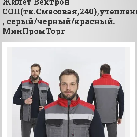
Жилет Вектрон
СОП(тк.Смесовая,240),утепле
, серый/черный/красный.
МинПромТорг