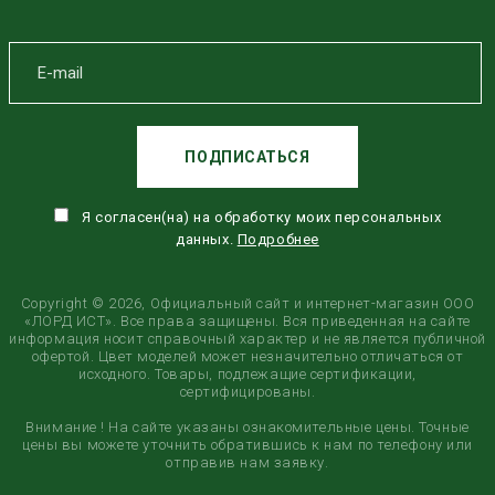
ПОДПИСАТЬСЯ
Я согласен(на) на обработку моих персональных
данных.
Подробнее
Copyright © 2026, Официальный сайт и интернет-магазин ООО
«ЛОРД ИСТ». Все права защищены. Вся приведенная на сайте
информация носит справочный характер и не является публичной
офертой. Цвет моделей может незначительно отличаться от
исходного. Товары, подлежащие сертификации,
сертифицированы.
Внимание ! На сайте указаны ознакомительные цены. Точные
цены вы можете уточнить обратившись к нам по телефону или
отправив нам заявку.