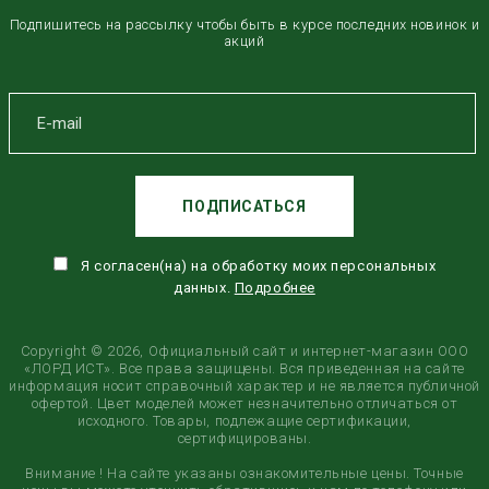
Подпишитесь на рассылку чтобы быть в курсе последних новинок и
акций
ПОДПИСАТЬСЯ
Я согласен(на) на обработку моих персональных
данных.
Подробнее
Copyright © 2026, Официальный сайт и интернет-магазин ООО
«ЛОРД ИСТ». Все права защищены. Вся приведенная на сайте
информация носит справочный характер и не является публичной
офертой. Цвет моделей может незначительно отличаться от
исходного. Товары, подлежащие сертификации,
сертифицированы.
Внимание ! На сайте указаны ознакомительные цены. Точные