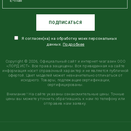
ПОДПИСАТЬСЯ
Я согласен(на) на обработку моих персональных
данных.
Подробнее
Copyright © 2026, Официальный сайт и интернет-магазин ООО
«ЛОРД ИСТ». Все права защищены. Вся приведенная на сайте
информация носит справочный характер и не является публичной
офертой. Цвет моделей может незначительно отличаться от
исходного. Товары, подлежащие сертификации,
сертифицированы.
Внимание ! На сайте указаны ознакомительные цены. Точные
цены вы можете уточнить обратившись к нам по телефону или
отправив нам заявку.