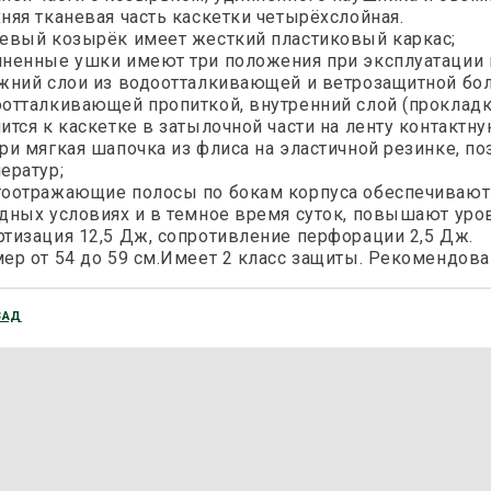
няя тканевая часть каскетки четырёхслойная.
евый козырёк имеет жесткий пластиковый каркас;
ненные ушки имеют три положения при эксплуатации 
жний слои из водоотталкивающей и ветрозащитной бол
отталкивающей пропиткой, внутренний слой (прокладка
ится к каскетке в затылочной части на ленту контактну
ри мягкая шапочка из флиса на эластичной резинке, по
ератур;
оотражающие полосы по бокам корпуса обеспечивают
дных условиях и в темное время суток, повышают уро
тизация 12,5 Дж, сопротивление перфорации 2,5 Дж.
ер от 54 до 59 см.Имеет 2 класс защиты. Рекомендован
ЗАД