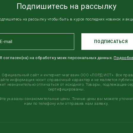
Подпишитесь на рассылку
одпишитесь на рассылку чтобы быть в курсе последних новинок и акц
ПОДПИСАТЬСЯ
Я согласен(на) на обработку моих персональных данных.
Подробн
6, Официальный сайт и интернет-магазин ООО «ЛОРД ИСТ». Все пра
сайте информация носит справочный характер и не является публичн
ет незначительно отличаться от исходного. Товары, подлежащие с
сертифицированы.
айте указаны ознакомительные цены. Точные цены вы можете уточни
нам по телефону или отправив нам заявку.