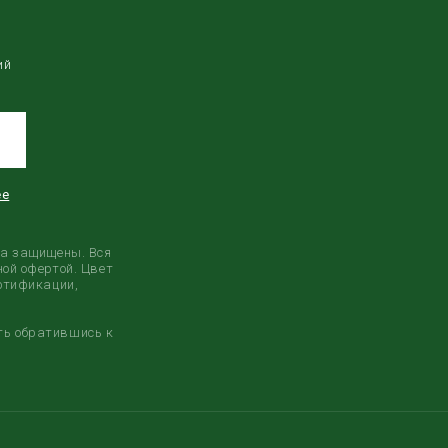
ий
ее
ва защищены. Вся
ой офертой. Цвет
ертификации,
ть обратившись к