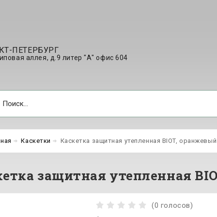
КТ-ПЕТЕРБУРГ
Липовая аллея, д.9 литер "А" офис 604
вная
Каскетки
Каскетка защитная утепленная BIOT, оранжевый 
етка защитная утепленная BIOT
(0 голосов)