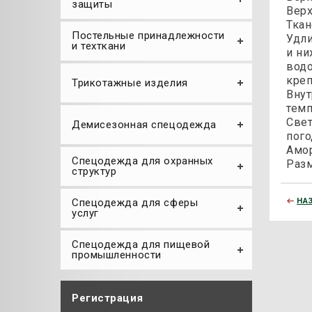
защиты
Верх
Ткан
Постельные принадлежности
Удли
и техткани
и ни
водо
креп
Трикотажные изделия
Внут
темп
Свет
Демисезонная спецодежда
пого
Амор
Спецодежда для охранных
Разм
структур
НА
Спецодежда для сферы
услуг
Спецодежда для пищевой
промышленности
Регистрация