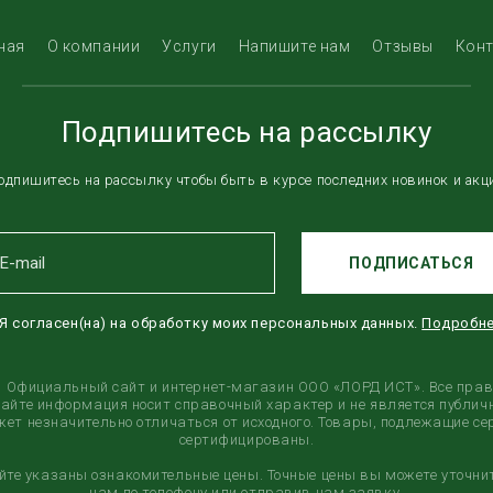
ная
О компании
Услуги
Напишите нам
Отзывы
Кон
Подпишитесь на рассылку
одпишитесь на рассылку чтобы быть в курсе последних новинок и акц
ПОДПИСАТЬСЯ
Я согласен(на) на обработку моих персональных данных.
Подробн
6, Официальный сайт и интернет-магазин ООО «ЛОРД ИСТ». Все пра
сайте информация носит справочный характер и не является публичн
ет незначительно отличаться от исходного. Товары, подлежащие с
сертифицированы.
айте указаны ознакомительные цены. Точные цены вы можете уточни
нам по телефону или отправив нам заявку.