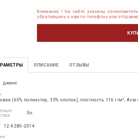
Внимание ! На сайте указаны ознакомите
обратившись к нам по телефону или отправив
КУП
АРАМЕТРЫ
ОПИСАНИЕ
ОТЗЫВЫ
т
джинс
ь
овая (65% полиэстер, 35% хлопок), плотность 116 г/м², Асм
итные
Зо
ства
Т
12.4.280-2014
ер