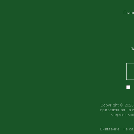
Глав
П
Copyright © 202
приведенная на 
моделей мож
Внимание ! На с