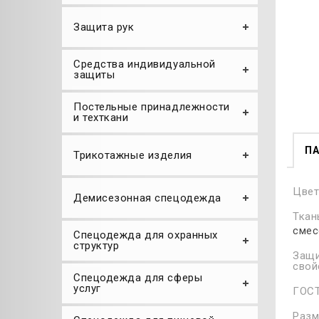
Защита рук
Средства индивидуальной
защиты
Постельные принадлежности
и техткани
П
Трикотажные изделия
Цве
Демисезонная спецодежда
Ткан
смес
Спецодежда для охранных
структур
Защ
свой
Спецодежда для сферы
услуг
ГОС
Разм