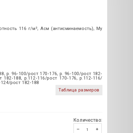
отность 116 г/м², Асм (антисминаемость), Му
88, р. 96-100/рост 170-176, р. 96-100/рост 182-
т 182-188, р.112-116/рост 170-176, р.112-116/
0-124/рост 182-188
Таблица размеров
Количество: