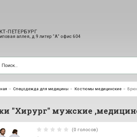
КТ-ПЕТЕРБУРГ
Липовая аллея, д.9 литер "А" офис 604
вная
Спецодежда для медицины
Костюмы медицинские
Брюк
ки "Хирург" мужские ,медицин
(0 голосов)