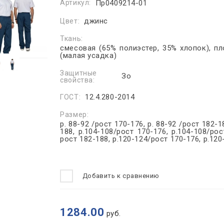
Артикул:
Пр0409214-01
джинс
Цвет:
Ткань:
смесовая (65% полиэстер, 35% хлопок), пл
(малая усадка)
Защитные
Зо
свойства:
12.4.280-2014
ГОСТ:
Размер:
р. 88-92 /рост 170-176, р. 88-92 /рост 182-1
188, р.104-108/рост 170-176, р.104-108/рос
рост 182-188, р.120-124/рост 170-176, р.12
Добавить к сравнению
1284.00
руб.