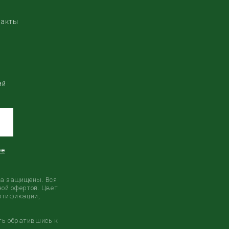
такты
ий
ее
ва защищены. Вся
ой офертой. Цвет
ертификации,
ть обратившись к