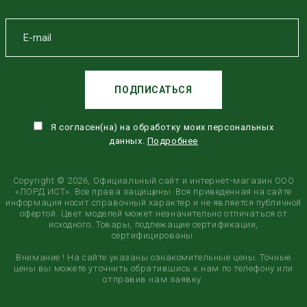
ПОДПИСАТЬСЯ
Я согласен(на) на обработку моих персональных
данных.
Подробнее
Copyright © 2026, Официальный сайт и интернет-магазин ООО
«ЛОРД ИСТ». Все права защищены. Вся приведенная на сайте
информация носит справочный характер и не является публичной
офертой. Цвет моделей может незначительно отличаться от
исходного. Товары, подлежащие сертификации,
сертифицированы.
Внимание ! На сайте указаны ознакомительные цены. Точные
цены вы можете уточнить обратившись к нам по телефону или
отправив нам заявку.