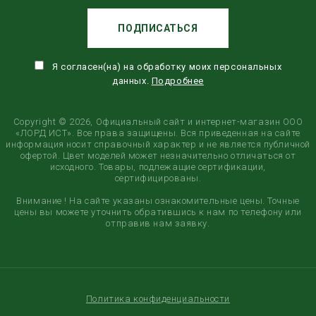
ПОДПИСАТЬСЯ
Я согласен(на) на обработку моих персональных
данных.
Подробнее
Copyright © 2026, Официальный сайт и интернет-магазин ООО
«ЛОРД ИСТ». Все права защищены. Вся приведенная на сайте
информация носит справочный характер и не является публичной
офертой. Цвет моделей может незначительно отличаться от
исходного. Товары, подлежащие сертификации,
сертифицированы.
Внимание ! На сайте указаны ознакомительные цены. Точные
цены вы можете уточнить обратившись к нам по телефону или
отправив нам заявку.
Политика конфиденциальности